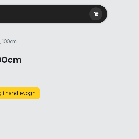
, 100cm
100cm
 i handlevogn