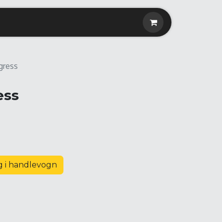
gress
ess
 i handlevogn